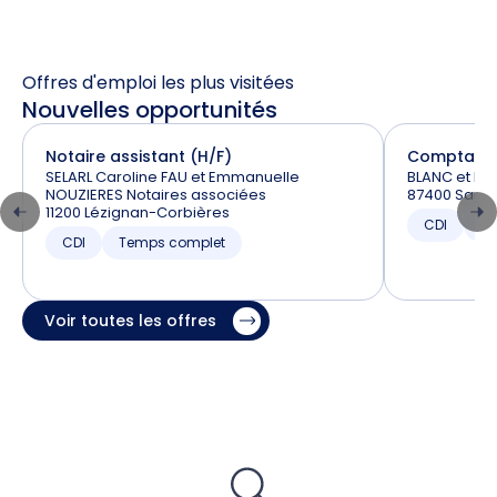
Offres d'emploi les plus visitées
Nouvelles opportunités
Notaire assistant (H/F)
Comptable 
SELARL Caroline FAU et Emmanuelle
BLANC et RAI
NOUZIERES Notaires associées
87400 Saint
11200 Lézignan-Corbières
CDI
T
CDI
Temps complet
Voir toutes les offres