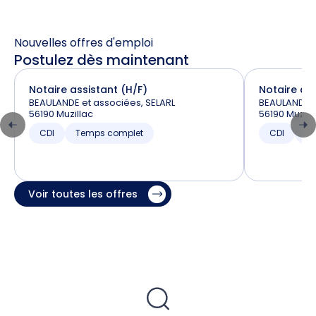
Nouvelles offres d'emploi
Postulez dès maintenant
Notaire assistant (H/F)
Notaire ass
BEAULANDE et associées, SELARL
BEAULANDE e
56190 Muzillac
56190 Muzill
CDI
Temps complet
CDI
T
Voir toutes les offres