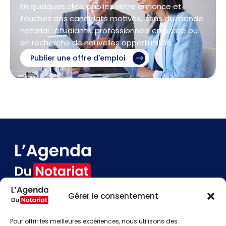
En quelques clics, publiez votre annonce et
touchez des candidats motivés, issus du monde
notarial : étudiants, professionnels en poste ou
en recherche de nouvelles opportunités.
Publier une offre d'emploi
Gérer le consentement
Devenir annonceur
Contact
Pour offrir les meilleures expériences, nous utilisons des