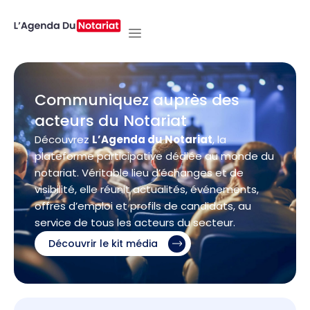
Communiquez auprès des
acteurs du Notariat
Découvrez
L’Agenda du Notariat
, la
plateforme participative dédiée au monde du
notariat. Véritable lieu d’échanges et de
visibilité, elle réunit actualités, événements,
offres d’emploi et profils de candidats, au
service de tous les acteurs du secteur.
Découvrir le kit média