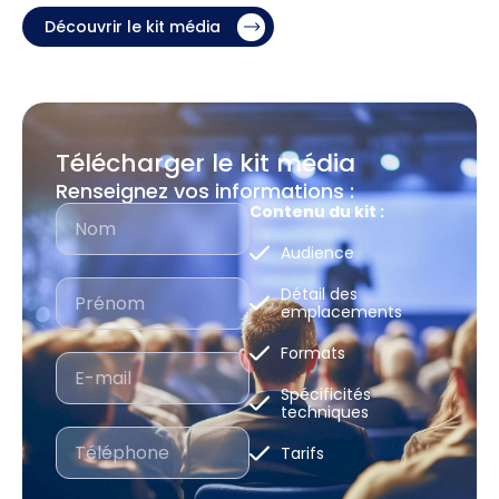
Découvrir le kit média
Télécharger le kit média
Renseignez vos informations :
Contenu du kit :
Audience
Détail des
emplacements
Formats
Spécificités
techniques
Tarifs