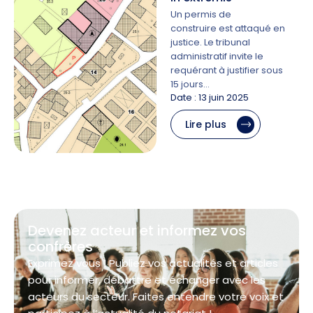
Un permis de
construire est attaqué en
justice. Le tribunal
administratif invite le
requérant à justifier sous
15 jours…
Date : 13 juin 2025
Lire plus
Devenez acteur et informez vos
confrères
Exprimez vous ! Publiez vos actualités et articles
pour informer, débattre et échanger avec les
acteurs du secteur. Faites entendre votre voix et