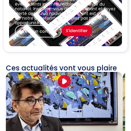
événements incontournables du monde du
notariat. Inscrivez-vous dès maintenant et soyez
alerté dès qu’un nouvel événement est ajouté
sur notre plateforme. Ne laissez pas passer une
opportunité précieuse !
S'identifier
Créer un compte
Ces actualités vont vous plaire