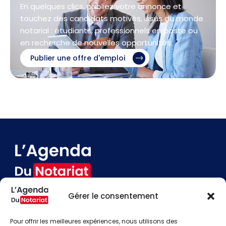
En quelques clics, publiez votre annonce et
touchez des candidats motivés, issus du monde
notarial : étudiants, professionnels en poste ou
en recherche de nouvelles opportunités.
Publier une offre d'emploi
Gérer le consentement
Devenir annonceur
Contact
Pour offrir les meilleures expériences, nous utilisons des