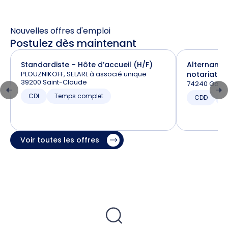
Nouvelles offres d'emploi
Postulez dès maintenant
Standardiste – Hôte d’accueil (H/F)
Alternance
PLOUZNIKOFF, SELARL à associé unique
notariat (H
39200 Saint-Claude
74240 Gaill
CDI
Temps complet
CDD
T
Voir toutes les offres