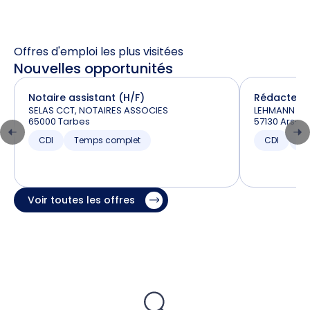
Offres d'emploi les plus visitées
Nouvelles opportunités
Notaire assistant (H/F)
Rédacteur 
SELAS CCT, NOTAIRES ASSOCIES
LEHMANN et 
65000 Tarbes
57130 Ars-s
CDI
Temps complet
CDI
T
Voir toutes les offres