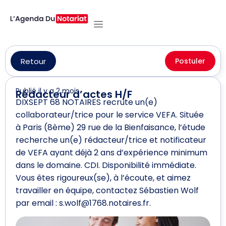
Retour
Postuler
Publié il y a 2 mois
Rédacteur d’actes H/F
DIXSEPT 68 NOTAIRES recrute un(e)
collaborateur/trice pour le service VEFA. Située
à Paris (8ème) 29 rue de la Bienfaisance, l’étude
recherche un(e) rédacteur/trice et notificateur
de VEFA ayant déjà 2 ans d’expérience minimum
dans le domaine. CDI. Disponibilité immédiate.
Vous êtes rigoureux(se), à l’écoute, et aimez
travailler en équipe, contactez Sébastien Wolf
par email : s.wolf@1768.notaires.fr.