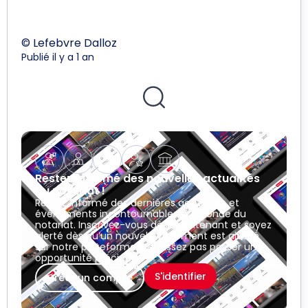
© Lefebvre Dalloz
Publié il y a 1 an
Restez informé des nouvelles actualités
du notariat !
Restez informé des dernières actualités et
événements incontournables du monde du
notariat. Inscrivez-vous dès maintenant et soyez
alerté dès qu’un nouvel événement est ajouté
sur notre plateforme. Ne laissez pas passer une
opportunité précieuse !
S'identifier
Créer un compte