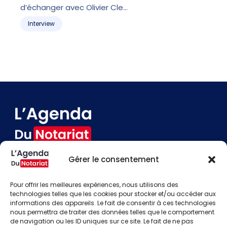
d’échanger avec Olivier Cle…
m
Interview
Gérer le consentement
Devenir annonceur
Contact
Pour offrir les meilleures expériences, nous utilisons des
Besoin d'aide
technologies telles que les cookies pour stocker et/ou accéder aux
informations des appareils. Le fait de consentir à ces technologies
Actualités
nous permettra de traiter des données telles que le comportement
Évènements
de navigation ou les ID uniques sur ce site. Le fait de ne pas
Offres d'emploi