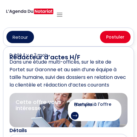
Retour
Postuler
Publié il y a 3 mois
Rédacteur d’actes H/F
Dans une étude multi-offices, sur le site de
Portet sur Garonne et au sein d’une équipe à
taille humaine, suivi des dossiers en relation avec
la clientèle et rédaction d’actes courants
Cette offre vous
Postuler à l'offre d'emploi
intéresse ?
Détails