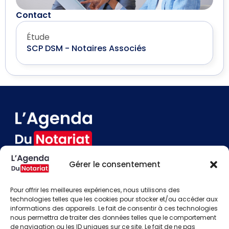
Contact
Étude
SCP DSM - Notaires Associés
Gérer le consentement
Devenir annonceur
Contact
Pour offrir les meilleures expériences, nous utilisons des
Besoin d'aide
technologies telles que les cookies pour stocker et/ou accéder aux
informations des appareils. Le fait de consentir à ces technologies
Actualités
nous permettra de traiter des données telles que le comportement
Évènements
de navigation ou les ID uniques sur ce site. Le fait de ne pas