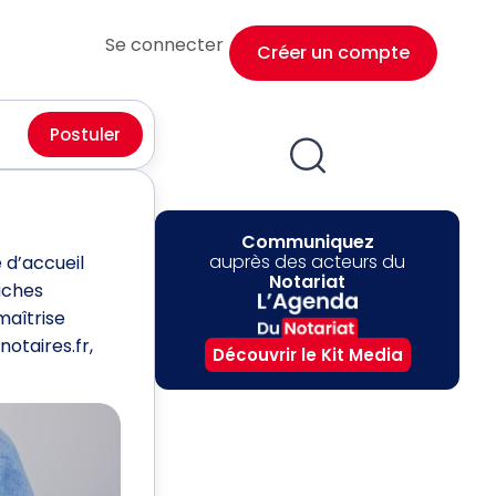
Se connecter
Créer un compte
Postuler
Communiquez
auprès des acteurs du
 d’accueil
Notariat
tâches
maîtrise
otaires.fr,
Découvrir le Kit Media