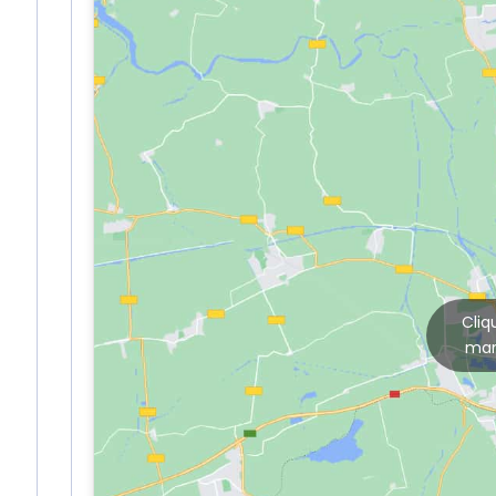
Cliq
mar