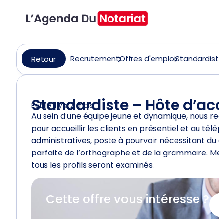
Recrutement
Offres d'emploi
Standardist
Retour
Standardiste – Hôte d’ac
Publié il y a 2 mois
Au sein d’une équipe jeune et dynamique, nous r
pour accueillir les clients en présentiel et au t
administratives, poste à pourvoir nécessitant du 
parfaite de l’orthographe et de la grammaire. M
tous les profils seront examinés.
Cette offre vous intéresse ?