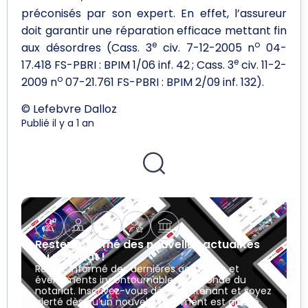
préconisés par son expert. En effet, l’assureur
doit garantir une réparation efficace mettant fin
e
o
aux désordres (Cass. 3
civ. 7-12-2005 n
04-
e
17.418 FS-PBRI : BPIM 1/06 inf. 42 ; Cass. 3
civ. 11-2-
o
2009 n
07-21.761 FS-PBRI : BPIM 2/09 inf. 132).
© Lefebvre Dalloz
Publié il y a 1 an
Restez informé des nouvelles actualités
du notariat !
Restez informé des dernières actualités et
événements incontournables du monde du
notariat. Inscrivez-vous dès maintenant et soyez
alerté dès qu’un nouvel événement est ajouté