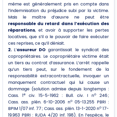
même est généralement pris en compte dans
l’indemnisation du préjudice subi par la victime.
Mais le maître d’œuvre ne peut être
responsable du retard dans l’exécution des
réparations
, et avoir à supporter les pertes
locatives, que s’il a le pouvoir de faire exécuter
ces reprises, ce qu’il déniait.
2.
L’
assureur DO
garantissait le syndicat des
copropriétaires. Le copropriétaire victime était
un tiers au contrat d’assurance. L’arrêt rappelle
qu’un tiers peut, sur le fondement de la
responsabilité extracontractuelle, invoquer un
manquement contractuel qui lui cause un
dommage (solution admise depuis longtemps :
e
o
Cass. 1
civ. 15-5-1962 : Bull. civ. I n
246 ;
o
Cass. ass. plén. 6-10-2006 n
05-13.255 PBRI :
o
BPIM 1/07 inf. 77 ; Cass. ass. plén. 13-1-2020 n
17-
19.963 PBRI : RJDA 4/20 inf. 198). En l’espèce, le