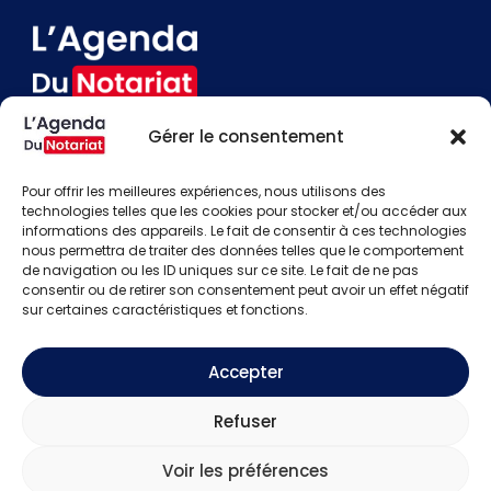
Gérer le consentement
Devenir annonceur
Contact
Pour offrir les meilleures expériences, nous utilisons des
Besoin d'aide
technologies telles que les cookies pour stocker et/ou accéder aux
informations des appareils. Le fait de consentir à ces technologies
Actualités
nous permettra de traiter des données telles que le comportement
Évènements
de navigation ou les ID uniques sur ce site. Le fait de ne pas
Offres d'emploi
consentir ou de retirer son consentement peut avoir un effet négatif
Candidats
sur certaines caractéristiques et fonctions.
S'identifier
Créer un compte
Accepter
Mentions légales
Refuser
Politique de confidentialité
CGU
Voir les préférences
Copyright © 2026
L'Agenda Du Notariat.
Tous droits
réservés.