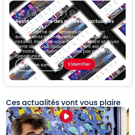
Restez informé des nouvelles actualités
du notariat !
Restez informé des dernières actualités et
événements incontournables du monde du
notariat. Inscrivez-vous dès maintenant et soyez
alerté dès qu’un nouvel événement est ajouté
sur notre plateforme. Ne laissez pas passer une
opportunité précieuse !
S'identifier
Créer un compte
Ces actualités vont vous plaire