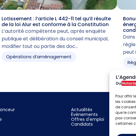
Lotissement : l’article L 442-11 tel qu’il résulte
Bonus
de la loi Alur est conforme à la Constitution
énerg
cond
L’autorité compétente peut, après enquête
Dans 
publique et délibération du conseil municipal,
règle
modifier tout ou partie des doc…
peut 
Opérations d’aménagement
Règ
Pour offrir
les cookies
de consenti
nonceur
Actualités
que le comp
Évènements
pas consent
e
Offres d'emploi
certaines c
Candidats