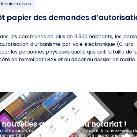
dministratives
ôt papier des demandes d’autorisati
dans les communes de plus de 3 500 habitants, les pers
utorisation d’urbanisme par voie électronique (C. urb. 
ur les personnes physiques quelle que soit la taille de 
côté de l’envoi par LRAR et du dépôt du dossier en mairie.
 nouvelles actualités du notariat !
ements incontournables du monde du notariat. Inscrivez-vous d
nement est ajouté sur notre plateforme. Ne laissez pas passer 