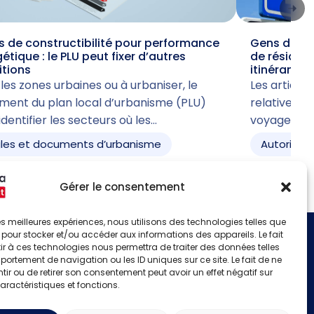
 de constructibilité pour performance
Gens du voy
étique : le PLU peut fixer d’autres
de résiden
itions
itinérant
les zones urbaines ou à urbaniser, le
Les articles 
ment du plan local d’urbanisme (PLU)
relative à l
identifier les secteurs où les…
voyage acc
les et documents d’urbanisme
Autorisati
Gérer le consentement
 les meilleures expériences, nous utilisons des technologies telles que
 pour stocker et/ou accéder aux informations des appareils. Le fait
r à ces technologies nous permettra de traiter des données telles
S'identifier
ortement de navigation ou les ID uniques sur ce site. Le fait de ne
Créer un compte
ir ou de retirer son consentement peut avoir un effet négatif sur
aractéristiques et fonctions.