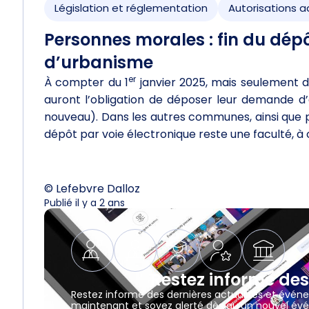
Législation et réglementation
Autorisations a
Personnes morales : fin du dép
d’urbanisme
er
À compter du 1
janvier 2025, mais seulement 
auront l’obligation de déposer leur demande d’a
nouveau). Dans les autres communes, ainsi que po
dépôt par voie électronique reste une faculté, à 
© Lefebvre Dalloz
Publié il y a 2 ans
Restez informé des
Restez informé des dernières actualités et évén
maintenant et soyez alerté dès qu’un nouvel évé