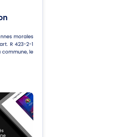
on
onnes morales
art. R 423-2-1
la commune, le
ès
une