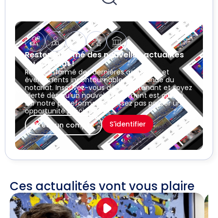
Restez informé des nouvelles actualités
du notariat !
Restez informé des dernières actualités et
événements incontournables du monde du
notariat. Inscrivez-vous dès maintenant et soyez
alerté dès qu’un nouvel événement est ajouté
sur notre plateforme. Ne laissez pas passer une
opportunité précieuse !
S'identifier
Créer un compte
Ces actualités vont vous plaire