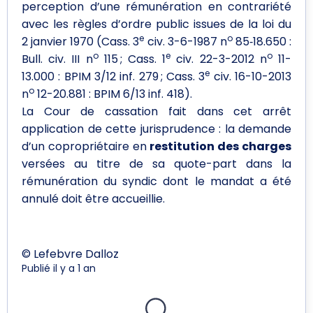
perception d’une rémunération en contrariété
avec les règles d’ordre public issues de la loi du
e
o
2 janvier 1970 (Cass. 3
civ. 3-6-1987 n
85‑18.650 :
o
e
o
Bull. civ. III n
115 ; Cass. 1
civ. 22-3-2012 n
11-
e
13.000 : BPIM 3/12 inf. 279 ; Cass. 3
civ. 16-10-2013
o
n
12-20.881 : BPIM 6/13 inf. 418).
La Cour de cassation fait dans cet arrêt
application de cette jurisprudence : la demande
d’un copropriétaire en
restitution des charges
versées au titre de sa quote-part dans la
rémunération du syndic dont le mandat a été
annulé doit être accueillie.
© Lefebvre Dalloz
Publié il y a 1 an