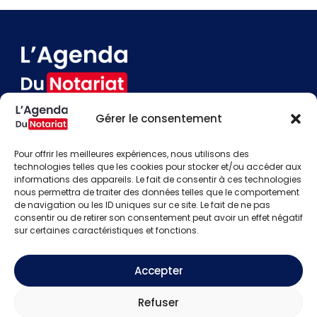
Gérer le consentement
Devenir annonceur
Contact
Pour offrir les meilleures expériences, nous utilisons des
Besoin d'aide
technologies telles que les cookies pour stocker et/ou accéder aux
informations des appareils. Le fait de consentir à ces technologies
Actualités
nous permettra de traiter des données telles que le comportement
Évènements
de navigation ou les ID uniques sur ce site. Le fait de ne pas
Offres d'emploi
consentir ou de retirer son consentement peut avoir un effet négatif
Candidats
sur certaines caractéristiques et fonctions.
S'identifier
Créer un compte
Accepter
Mentions légales
Refuser
Politique de confidentialité