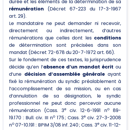
durée et les éléments de la détermination de sa
rémunération
(Décret 67-223 du 17-3-1967
art. 29).
Le mandataire ne peut demander ni recevoir,
directement ou indirectement, d’autres
rémunérations que celles dont les
conditions
de détermination sont précisées dans son
mandat (Décret 72-678 du 20-7-1972 art. 66).
Sur le fondement de ces textes, la jurisprudence
décide qu’en l’
absence d’un mandat écrit
ou
d’une
décision d’assemblée générale
ayant
fixé la rémunération du syndic préalablement à
l’accomplissement de sa mission, ou en cas
d’annulation de sa désignation, le syndic
professionnel ne peut donc percevoir aucune
e
o
rémunération (Cass. 3
civ. 12-6-1991 n
89-
o
e
19.170 : Bull. civ. III n
175 ; Cass. 3
civ. 27-3-2008
o
e
n
07-10.191 : BPIM 3/08 inf. 240 ; Cass. 3
civ. 11-12-