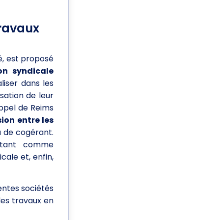
travaux
é, est proposé
on syndicale
liser dans les
sation de leur
appel de Reims
ion entre les
u de cogérant.
 tant comme
ale et, enfin,
rentes sociétés
des travaux en