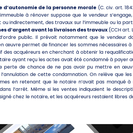
pe d’autonomie de la personne morale
(C. civ. art. 184
 d’immeuble à rénover suppose que le vendeur s’engage,
t ou indirectement, des travaux sur l’immeuble ou la par
s d’argent avant la livraison des travaux
(CCH art. L
d’ordre public. Il prévoit notamment que le vendeur do
 en œuvre permet de financer les sommes nécessaires à
ctif des acquéreurs en cherchant à obtenir la requalificat
notaire ayant reçu les actes avait été condamné à payer 
e perte de chance de ne pas avoir pu mettre en œuvr
l’annulation de cette condamnation. On relève que les
ommes en retenant que le notaire n’avait pas manqué à 
ans l’arrêt. Même si les ventes indiquaient le descript
gné chez le notaire, et les acquéreurs restaient libres d