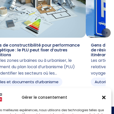
 de constructibilité pour performance
Gens du voy
étique : le PLU peut fixer d’autres
de résiden
itions
itinérant
les zones urbaines ou à urbaniser, le
Les articles 
ment du plan local d’urbanisme (PLU)
relative à l
identifier les secteurs où les…
voyage acc
les et documents d’urbanisme
Autorisati
Gérer le consentement
 les meilleures expériences, nous utilisons des technologies telles que