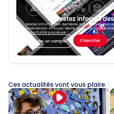
Restez informé des
Restez informé des dernières actualités et évén
maintenant et soyez alerté dès qu’un nouvel évé
opportunité précieuse !
S'identifier
Créer un compte
Ces actualités vont vous plaire