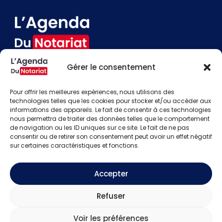
Gérer le consentement
Devenir annonceur
Contact
Pour offrir les meilleures expériences, nous utilisons des
Besoin d'aide
technologies telles que les cookies pour stocker et/ou accéder aux
informations des appareils. Le fait de consentir à ces technologies
Actualités
nous permettra de traiter des données telles que le comportement
Évènements
de navigation ou les ID uniques sur ce site. Le fait de ne pas
Offres d'emploi
consentir ou de retirer son consentement peut avoir un effet négatif
Candidats
sur certaines caractéristiques et fonctions.
S'identifier
Créer un compte
Accepter
Mentions légales
Refuser
Politique de confidentialité
CGU
Voir les préférences
Copyright © 2026
L'Agenda Du Notariat.
Tous droits