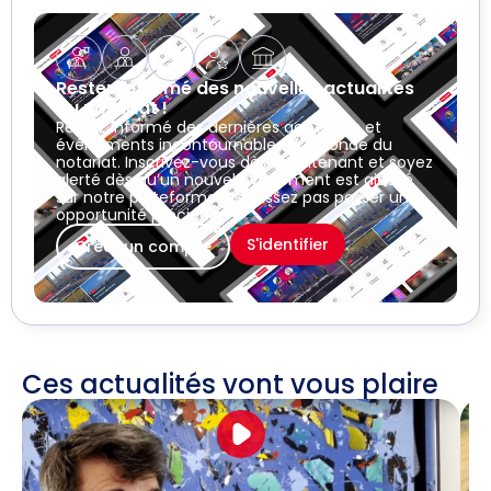
Restez informé des nouvelles actualités
du notariat !
Restez informé des dernières actualités et
événements incontournables du monde du
notariat. Inscrivez-vous dès maintenant et soyez
alerté dès qu’un nouvel événement est ajouté
sur notre plateforme. Ne laissez pas passer une
opportunité précieuse !
S'identifier
Créer un compte
Ces actualités vont vous plaire