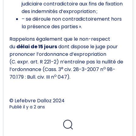
judiciaire contradictoire aux fins de fixation
des indemnités d’expropriation ;
– se déroule non contradictoirement hors
la présence des parties ».
Rappelons également que le non-respect
du
délai de 15 jours
dont dispose le juge pour
prononcer l’ordonnance d’expropriation
(C. expr. art. R 221-2) n’entraîne pas la nullité de
e
o
l’ordonnance (Cass. 3
civ. 28-3-2007 n
98-
o
70.179 : Bull. civ. III n
047).
© Lefebvre Dalloz 2024
Publié il y a 2 ans