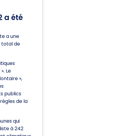
2 a été
ôte a une
 total de
itiques
». Le
lontaire »,
es
ts publics
 règles de la
munes qui
liste à 242