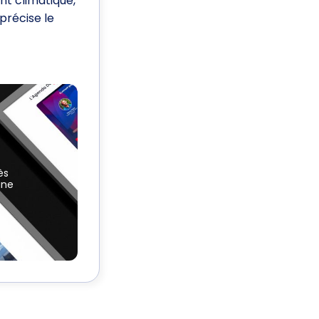
nt climatique,
précise le
ès
une