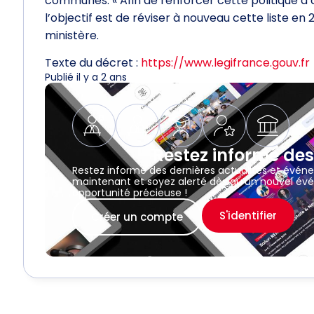
communes. « Afin de renforcer cette politique d’
l’objectif est de réviser à nouveau cette liste e
ministère.
Texte du décret :
https://www.legifrance.gouv.fr
Publié il y a 2 ans
Restez informé des
Restez informé des dernières actualités et évén
maintenant et soyez alerté dès qu’un nouvel évé
opportunité précieuse !
S'identifier
Créer un compte