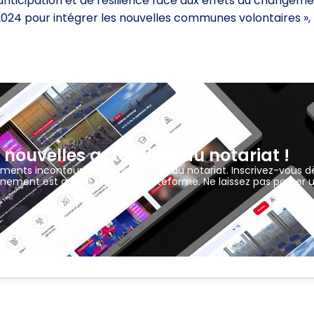
anticipation et de résilience face aux effets du changeme
n 2024 pour intégrer les nouvelles communes volontaires », 
 nouvelles actualités du notariat !
ements incontournables du monde du notariat. Inscrivez-vous d
nement est ajouté sur notre plateforme. Ne laissez pas passer 