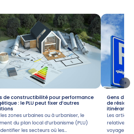
 de constructibilité pour performance
Gens du voy
étique : le PLU peut fixer d’autres
de résiden
itions
itinérant
les zones urbaines ou à urbaniser, le
Les articles 
ment du plan local d’urbanisme (PLU)
relative à l
identifier les secteurs où les…
voyage acc