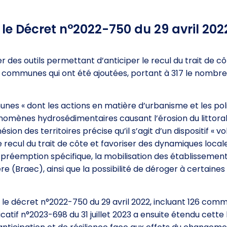
le Décret n°2022-750 du 29 avril 202
 des outils permettant d’anticiper le recul du trait de c
es communes qui ont été ajoutées, portant à 317 le nombre
mmunes « dont les actions en matière d’urbanisme et les pol
ènes hydrosédimentaires causant l’érosion du littoral 
ion des territoires précise qu’il s’agit d’un dispositif « vo
le recul du trait de côte et favoriser des dynamiques local
de préemption spécifique, la mobilisation des établissemen
ière (Braec), ainsi que la possibilité de déroger à certaines
 le décret n°2022-750 du 29 avril 2022, incluant 126 com
catif n°2023-698 du 31 juillet 2023 a ensuite étendu cette 