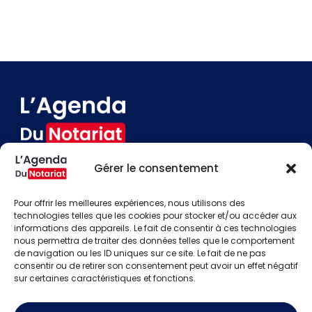
Gérer le consentement
Devenir annonceur
Contact
Pour offrir les meilleures expériences, nous utilisons des
Besoin d'aide
technologies telles que les cookies pour stocker et/ou accéder aux
informations des appareils. Le fait de consentir à ces technologies
Actualités
nous permettra de traiter des données telles que le comportement
Évènements
de navigation ou les ID uniques sur ce site. Le fait de ne pas
Offres d'emploi
consentir ou de retirer son consentement peut avoir un effet négatif
Candidats
sur certaines caractéristiques et fonctions.
S'identifier