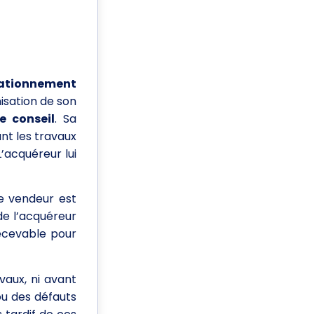
tationnement
mnisation de son
 conseil
. Sa
nt les travaux
 L’acquéreur lui
le vendeur est
de l’acquéreur
recevable pour
vaux, ni avant
ou des défauts