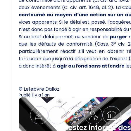
de conformité alors apparents (C. civ. art. 1642-1
deux évènements (C. civ. art. 1648, al. 2). La 
contourné au moyen d’une action sur un a
vices apparents. Si le délai est passé, l’acqué
n’est donc pas fondé à agir en responsabilité d
Si ce bref délai permet au vendeur de
purger 
e
que les défauts de conformité (Cass. 3
civ. 
particulièrement réactif s’il veut en obtenir r
forclusion que jusqu’à la désignation de l’expert 
a donc intérêt à
agir au fond sans attendre
les
© Lefebvre Dalloz
Publié il y a 1 an
Restez informé des