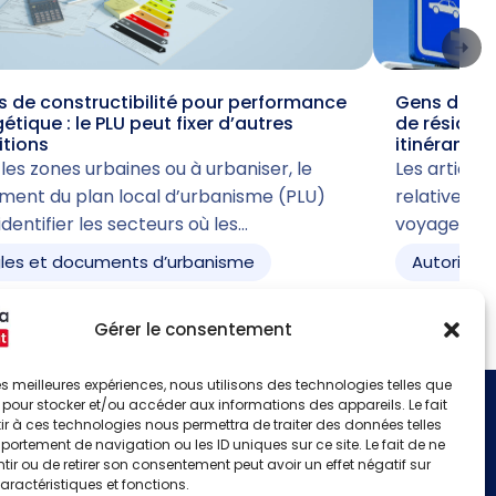
 de constructibilité pour performance
Gens du voy
étique : le PLU peut fixer d’autres
de résiden
itions
itinérant
les zones urbaines ou à urbaniser, le
Les articles 
ment du plan local d’urbanisme (PLU)
relative à l
identifier les secteurs où les…
voyage acc
les et documents d’urbanisme
Autorisati
Gérer le consentement
 les meilleures expériences, nous utilisons des technologies telles que
 pour stocker et/ou accéder aux informations des appareils. Le fait
r à ces technologies nous permettra de traiter des données telles
S'identifier
ortement de navigation ou les ID uniques sur ce site. Le fait de ne
Créer un compte
ir ou de retirer son consentement peut avoir un effet négatif sur
aractéristiques et fonctions.