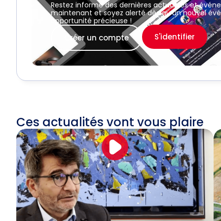
Restez informé des dernières actualités et évén
maintenant et soyez alerté dès qu’un nouvel évé
opportunité précieuse !
S'identifier
Créer un compte
Ces actualités vont vous plaire