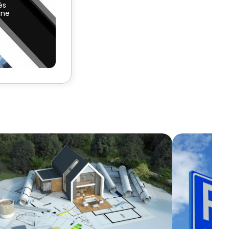
ès
une