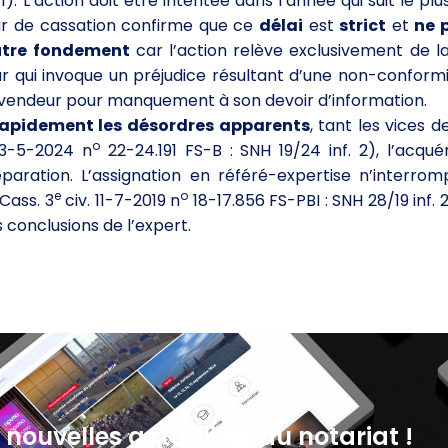
). L’action doit être intentée dans l’année qui suit le plu
Cour de cassation confirme que ce
délai
est
strict
et
ne 
utre fondement
car l’action relève exclusivement de l
reur qui invoque un préjudice résultant d’une non-confor
u vendeur pour manquement à son devoir d’information.
rapidement les désordres apparents
, tant les vices 
o
23-5-2024 n
22-24.191 FS-B : SNH 19/24 inf. 2), l’acqué
éparation. L’assignation en référé-expertise n’interrom
e
o
(Cass. 3
civ. 11-7-2019 n
18-17.856 FS-PBI : SNH 28/19 inf. 
 conclusions de l’expert.
 nouvelles actualités du notariat !