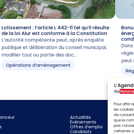
Lotissement : l’article L 442-11 tel qu’il résulte
Bonus
de la loi Alur est conforme à la Constitution
énerg
cond
L’autorité compétente peut, après enquête
Dans 
publique et délibération du conseil municipal,
règle
modifier tout ou partie des doc…
peut 
Opérations d’aménagement
Règ
Pour offrir
les cookies
de consenti
nonceur
Actualités
que le comp
Évènements
pas consent
e
Offres d'emploi
certaines c
Candidats