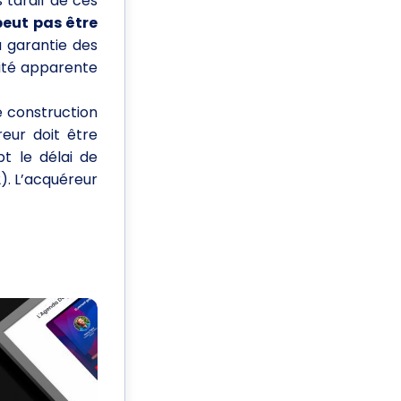
s tardif de ces
peut pas être
a garantie des
mité apparente
de construction
reur doit être
pt le délai de
2). L’acquéreur