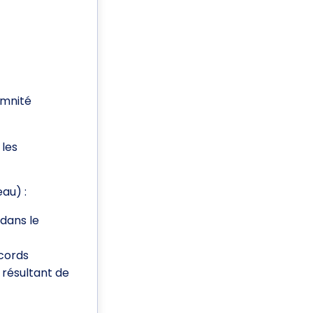
emnité
 les
eau) :
dans le
ccords
 résultant de