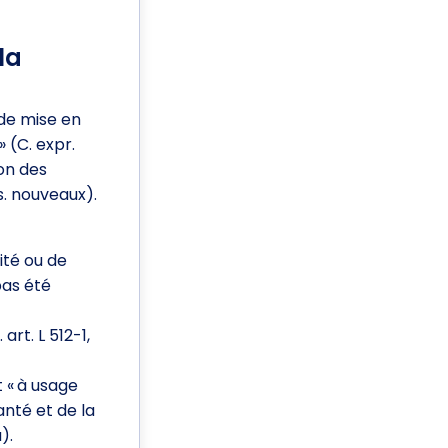
la
 de mise en
» (C. expr.
ion des
s. nouveaux).
ité ou de
pas été
rt. L 512-1,
t « à usage
anté et de la
).