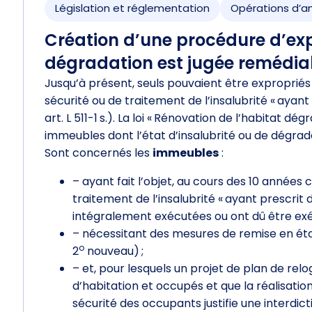
Législation et réglementation
Opérations d
Création d’une procédure d’exp
dégradation est jugée remédia
Jusqu’à présent, seuls pouvaient être exproprié
sécurité ou de traitement de l’insalubrité « ayant p
art. L 511-1 s.). La loi « Rénovation de l’habitat 
immeubles dont l’état d’insalubrité ou de dégrada
Sont concernés les
immeubles
:
– ayant fait l’objet, au cours des 10 années
traitement de l’insalubrité « ayant prescrit
intégralement exécutées ou ont dû être exécut
– nécessitant des mesures de remise en état p
o
2
nouveau) ;
– et, pour lesquels un projet de plan de relog
d’habitation et occupés et que la réalisatio
sécurité des occupants justifie une interdicti