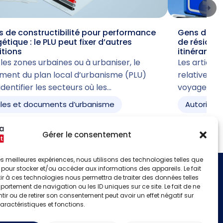
 de constructibilité pour performance
Gens du voy
étique : le PLU peut fixer d’autres
de résiden
itions
itinérant
les zones urbaines ou à urbaniser, le
Les articles 
ment du plan local d’urbanisme (PLU)
relative à l
identifier les secteurs où les…
voyage acc
les et documents d’urbanisme
Autorisati
Gérer le consentement
 les meilleures expériences, nous utilisons des technologies telles que
 pour stocker et/ou accéder aux informations des appareils. Le fait
r à ces technologies nous permettra de traiter des données telles
S'identifier
ortement de navigation ou les ID uniques sur ce site. Le fait de ne
Créer un compte
ir ou de retirer son consentement peut avoir un effet négatif sur
aractéristiques et fonctions.