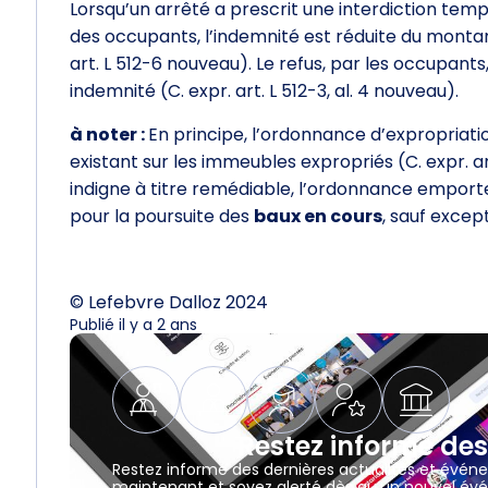
Lorsqu’un arrêté a prescrit une interdiction tem
des occupants, l’indemnité est réduite du montant
art. L 512-6 nouveau). Le refus, par les occupants
indemnité (C. expr. art. L 512-3, al. 4 nouveau).
à noter :
En principe, l’ordonnance d’expropriatio
existant sur les immeubles expropriés (C. expr. a
indigne à titre remédiable, l’ordonnance emporte
pour la poursuite des
baux en cours
, sauf except
© Lefebvre Dalloz 2024
Publié il y a 2 ans
Restez informé des
Restez informé des dernières actualités et évén
maintenant et soyez alerté dès qu’un nouvel évé