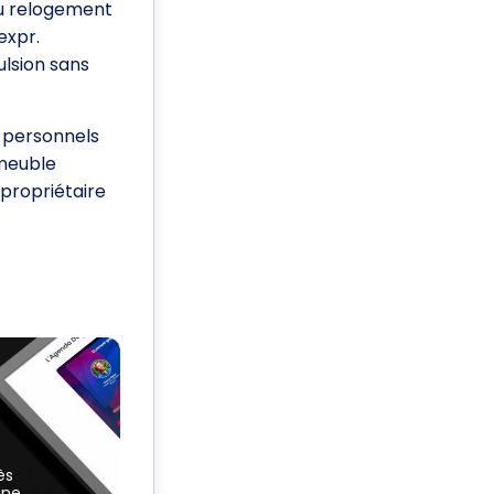
au relogement
expr.
ulsion sans
u personnels
mmeuble
 propriétaire
ès
une