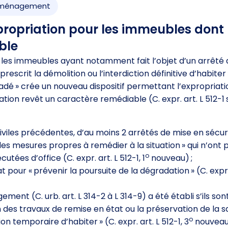
’aménagement
ropriation pour les immeubles dont 
ble
s les immeubles ayant notamment fait l’objet d’un arrêté
rescrit la démolition ou l’interdiction définitive d’habiter 
dégradé » crée un nouveau dispositif permettant l’expropriat
tion revêt un caractère remédiable (C. expr. art. L 512-1 
 civiles précédentes, d’au moins 2 arrêtés de mise en sécur
 des mesures propres à remédier à la situation » qui n’ont 
o
ées d’office (C. expr. art. L 512-1, 1
nouveau) ;
our « prévenir la poursuite de la dégradation » (C. expr. a
ement (C. urb. art. L 314-2 à L 314-9) a été établi s’ils son
n des travaux de remise en état ou la préservation de la s
o
on temporaire d’habiter » (C. expr. art. L 512-1, 3
nouveau