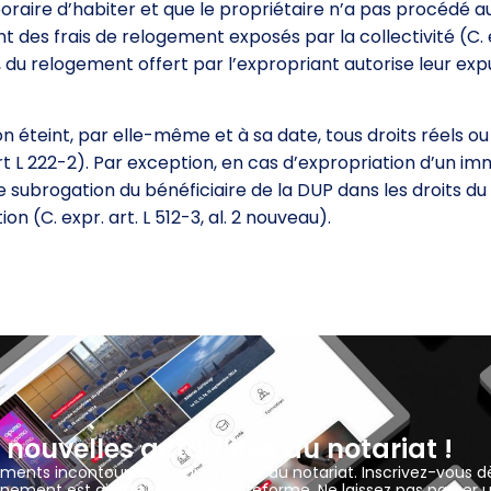
poraire d’habiter et que le propriétaire n’a pas procédé 
 des frais de relogement exposés par la collectivité (C. 
, du relogement offert par l’expropriant autorise leur exp
n éteint, par elle-même et à sa date, tous droits réels o
rt L 222-2). Par exception, en cas d’expropriation d’un i
 subrogation du bénéficiaire de la DUP dans les droits du
ion (C. expr. art. L 512-3, al. 2 nouveau).
 nouvelles actualités du notariat !
ements incontournables du monde du notariat. Inscrivez-vous d
nement est ajouté sur notre plateforme. Ne laissez pas passer 