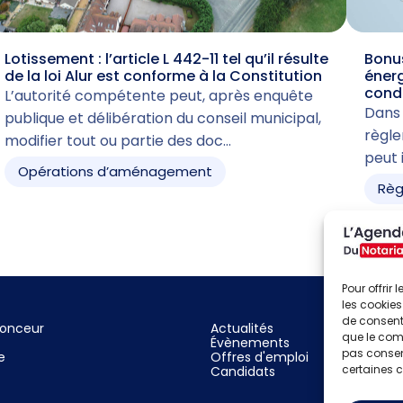
Lotissement : l’article L 442-11 tel qu’il résulte
Bonus
de la loi Alur est conforme à la Constitution
énerg
cond
L’autorité compétente peut, après enquête
Dans 
publique et délibération du conseil municipal,
règle
modifier tout ou partie des doc…
peut 
Opérations d’aménagement
Règ
Pour offrir
les cookies
de consenti
nonceur
Actualités
que le comp
Évènements
pas consent
e
Offres d'emploi
certaines c
Candidats