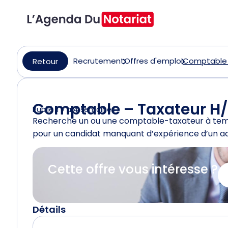
Recrutement
Offres d'emploi
Comptable –
Retour
Comptable – Taxateur H/
Publié il y a 4 semaines
Recherche un ou une comptable-taxateur à temps c
pour un candidat manquant d’expérience d’un a
Cette offre vous intéresse ?
Détails