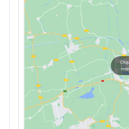
Cliq
mar