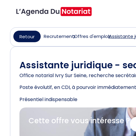
Recrutement
Offres d'emploi
Assistante j
Retour
Assistante juridique - se
Office notarial Ivry Sur Seine, recherche secrét
Poste évolutif, en CDI, à pourvoir immédiatement
Présentiel indispensable
Cette offre vous intéresse ?