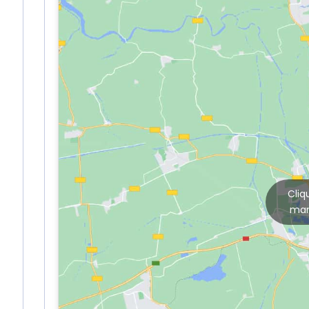
Cliq
mar