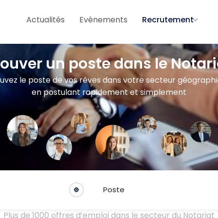
Actualités
Evènements
Recrutement
rouver un poste dans le Notari
uvez le poste de vos rêves dans votre secteur géograph
en postulant rapidement et simplement
Poste
Plus de 1000 offres d’emploi dans le secteur du Notariat