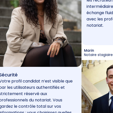
les recruteur
intermédiaire
échange fluid
avec les prof
notariat.
Marin
Notaire stagiaire
Sécurité
Votre profil candidat n’est visible que
par les utilisateurs authentifiés et
strictement réservé aux
professionnels du notariat. Vous
gardez le contrôle total sur vos
informations : vous choisissez quelles