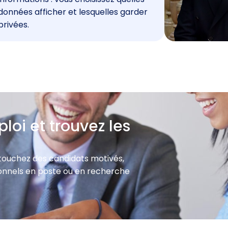
données afficher et lesquelles garder
privées.
loi et trouvez les
 touchez des candidats motivés,
sionnels en poste ou en recherche