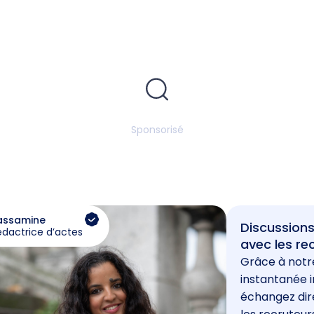
Sponsorisé
assamine
Discussions
édactrice d’actes
avec les re
Grâce à notr
instantanée i
échangez di