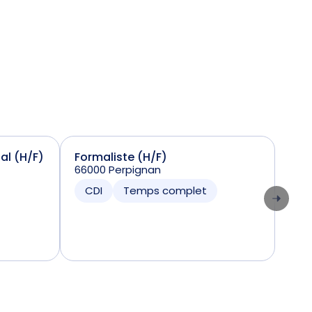
ial (H/F)
Formaliste (H/F)
Sta
66000 Perpignan
(H/
7424
CDI
Temps complet
CD