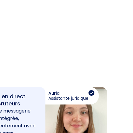
Auria
 en direct
Assistante juridique
cruteurs
e messagerie
ntégrée,
rectement avec