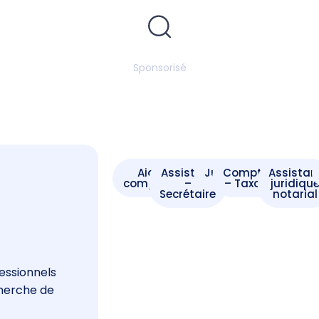
Sponsorisé
Aide -
Assistant
Juriste
Comptable
Assistan
comptable
–
– Taxateur
juridiqu
Secrétaire
notarial
s
essionnels
cherche de