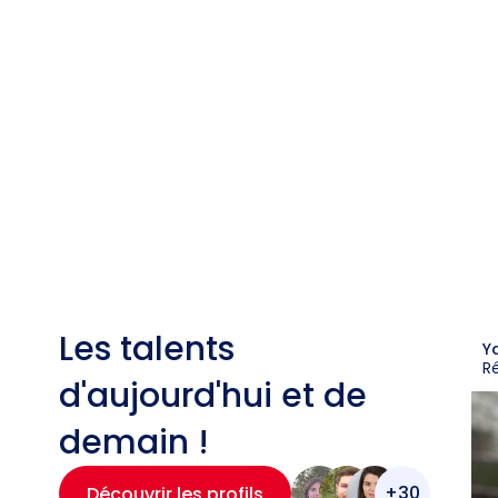
Les talents
Y
R
d'aujourd'hui et de
demain !
+30
Découvrir les profils