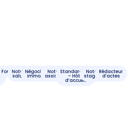
t
Formaliste
Notaire
Négociateur
Notaire
Standardiste
Notaire
Rédacteur
e
salarié
immobilier
assistant
– Hôte
stagiaire
d’actes
d’accueil