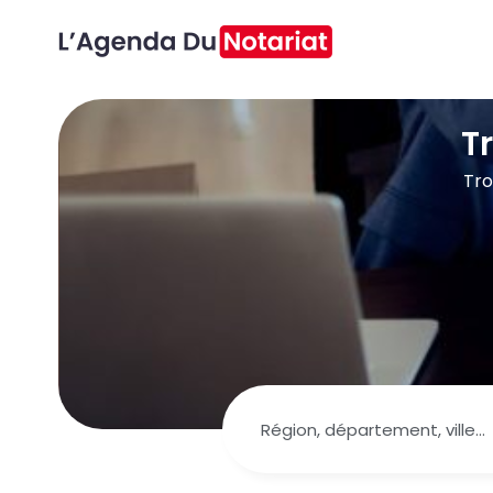
T
Tro