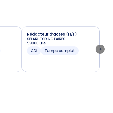
Rédacteur d’actes (H/F)
Sta
SELARL TSD NOTAIRES
(H/
59000 Lille
VIN
384
CDI
Temps complet
CD