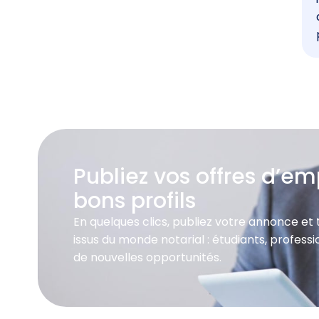
Publiez vos offres d’emp
bons profils
En quelques clics, publiez votre annonce et
issus du monde notarial : étudiants, profes
de nouvelles opportunités.