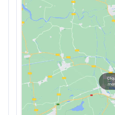
Cliq
mar