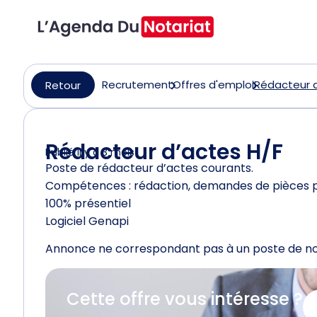
Recrutement
Offres d'emploi
Rédacteur d
Retour
Rédacteur d’actes H/F
Publié il y a 3 mois
Poste de rédacteur d’actes courants.
Compétences : rédaction, demandes de pièces pré
100% présentiel
Logiciel Genapi
Annonce ne correspondant pas à un poste de nota
Cette offre vous intéresse ?