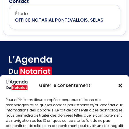
Contact
Étude
OFFICE NOTARIAL PONTEVALLOIS, SELAS
Gérer le consentement
Devenir annonceur
Contact
Pour offrir les meilleures expériences, nous utilisons des
Besoin d'aide
technologies telles que les cookies pour stocker et/ou accéder aux
informations des appareils. Le fait de consentir à ces technologies
Actualités
nous permettra de traiter des données telles que le comportement
Évènements
de navigation ou les ID uniques sur ce site. Le fait de ne pas
Offres d'emploi
consentir ou de retirer son consentement peut avoir un effet négatif
Candidats