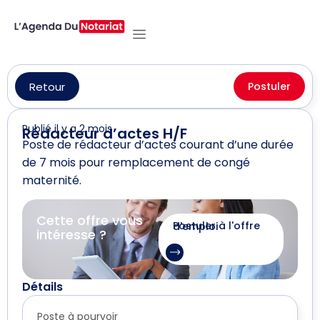
Retour
Postuler
Publié il y a 2 mois
Rédacteur d’actes H/F
Poste de rédacteur d’actes courant d’une durée
de 7 mois pour remplacement de congé
maternité.
Cette offre vous
Postuler à l'offre d'emploi
intéresse ?
Détails
Poste à pourvoir