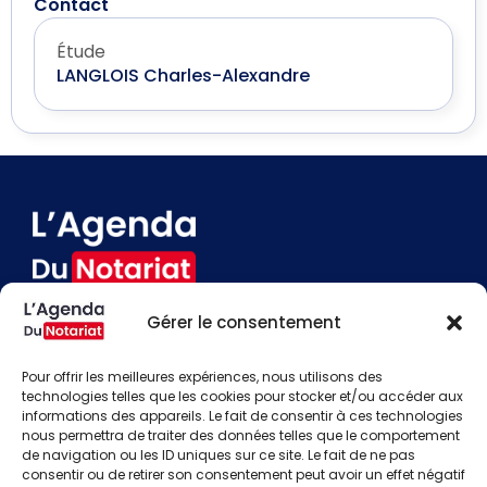
Contact
Étude
LANGLOIS Charles-Alexandre
Gérer le consentement
Devenir annonceur
Contact
Pour offrir les meilleures expériences, nous utilisons des
Besoin d'aide
technologies telles que les cookies pour stocker et/ou accéder aux
informations des appareils. Le fait de consentir à ces technologies
Actualités
nous permettra de traiter des données telles que le comportement
Évènements
de navigation ou les ID uniques sur ce site. Le fait de ne pas
Offres d'emploi
consentir ou de retirer son consentement peut avoir un effet négatif
Candidats