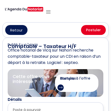
Retour
Postuler
Publié il y a 1 mois
Comptable – Taxateur H/F
Office notarial de Vicq sur Nahon recherche
comptable-taxateur pour un CDI en raison d’un
départ à la retraite. Logiciel : septeo.
Cette offre vous
Postuler à l'offre d'emploi
intéresse ?
Détails
Poste à pourvoir