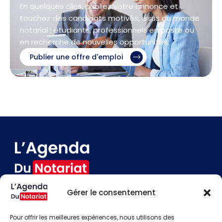
En quelques clics, publiez votre annonce et
touchez des candidats motivés, issus du monde
notarial : étudiants, professionnels en poste ou
en recherche de nouvelles opportunités.
Publier une offre d'emploi
Gérer le consentement
Devenir annonceur
Contact
Pour offrir les meilleures expériences, nous utilisons des