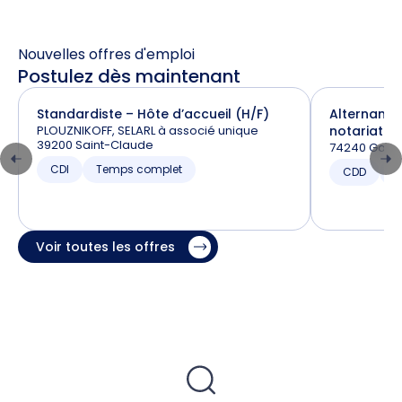
Nouvelles offres d'emploi
Postulez dès maintenant
Standardiste – Hôte d’accueil (H/F)
Alternance
PLOUZNIKOFF, SELARL à associé unique
notariat (H
39200 Saint-Claude
74240 Gaill
CDI
Temps complet
CDD
T
Voir toutes les offres