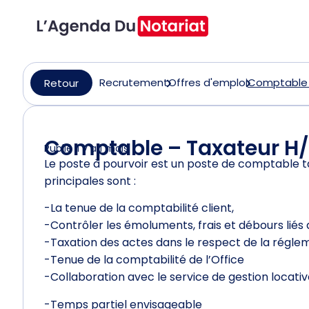
Recrutement
Offres d'emploi
Comptable –
Retour
Comptable – Taxateur H/
Publié il y a 1 mois
Le poste à pourvoir est un poste de comptable ta
principales sont :
-La tenue de la comptabilité client,
-Contrôler les émoluments, frais et débours liés 
-Taxation des actes dans le respect de la régle
-Tenue de la comptabilité de l’Office
-Collaboration avec le service de gestion locati
-Temps partiel envisageable