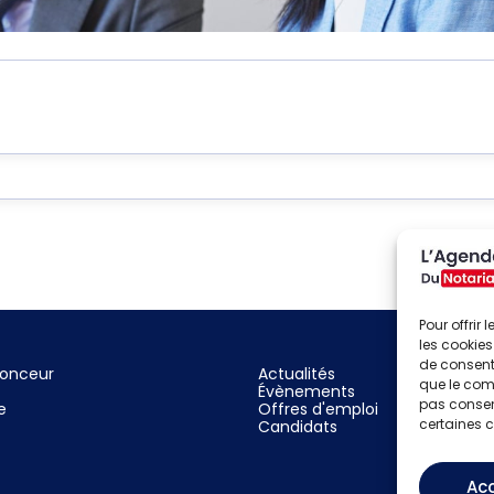
Pour offrir
les cookies
de consenti
nonceur
Actualités
que le comp
Évènements
pas consent
e
Offres d'emploi
certaines c
Candidats
Ac