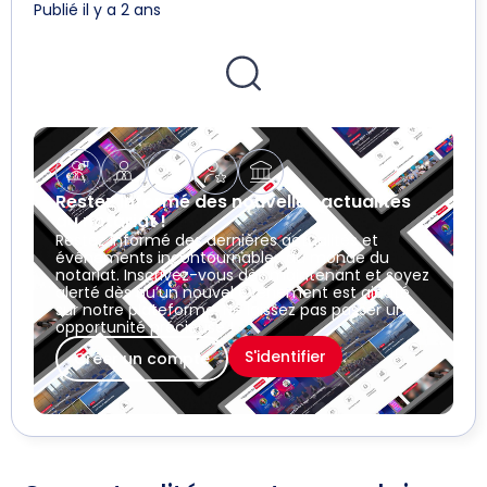
Publié il y a 2 ans
Restez informé des nouvelles actualités
du notariat !
Restez informé des dernières actualités et
événements incontournables du monde du
notariat. Inscrivez-vous dès maintenant et soyez
alerté dès qu’un nouvel événement est ajouté
sur notre plateforme. Ne laissez pas passer une
opportunité précieuse !
S'identifier
Créer un compte