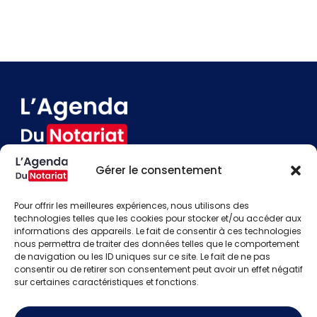
Gérer le consentement
Devenir annonceur
Contact
Pour offrir les meilleures expériences, nous utilisons des
Besoin d'aide
technologies telles que les cookies pour stocker et/ou accéder aux
informations des appareils. Le fait de consentir à ces technologies
Actualités
nous permettra de traiter des données telles que le comportement
Évènements
de navigation ou les ID uniques sur ce site. Le fait de ne pas
Offres d'emploi
consentir ou de retirer son consentement peut avoir un effet négatif
Candidats
sur certaines caractéristiques et fonctions.
S'identifier