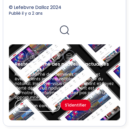
© Lefebvre Dalloz 2024
Publié il y a 2 ans
Restez informé des nouvelles actualités
du notariat !
Restez informé des dernières actualités et
événements incontournables du monde du
notariat. Inscrivez-vous dès maintenant et soyez
alerté dès qu’un nouvel événement est ajouté
sur notre plateforme. Ne laissez pas passer une
opportunité précieuse !
S'identifier
Créer un compte