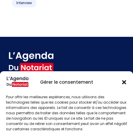
Interview
Gérer le consentement
Devenir annonceur
Contact
Pour offrir les meilleures expériences, nous utilisons des
Besoin d'aide
technologies telles que les cookies pour stocker et/ou accéder aux
informations des appareils. Le fait de consentir à ces technologies
Actualités
nous permettra de traiter des données telles que le comportement
Évènements
de navigation ou les ID uniques sur ce site. Le fait de ne pas
Offres d'emploi
consentir ou de retirer son consentement peut avoir un effet négatif
Candidats
sur certaines caractéristiques et fonctions.