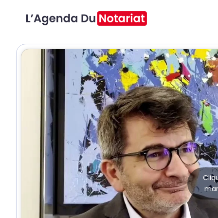
Cliq
mar