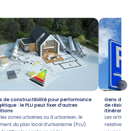
 de constructibilité pour performance
Gens du voy
étique : le PLU peut fixer d’autres
de résiden
itions
itinérant
les zones urbaines ou à urbaniser, le
Les articles 
ment du plan local d’urbanisme (PLU)
relative à l