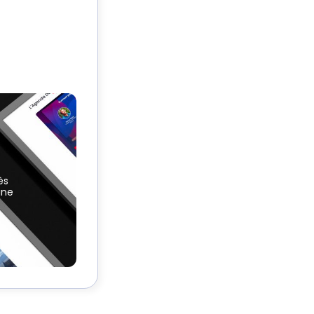
ès
une