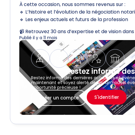
À cette occasion, nous sommes revenus sur :
🔹 L’histoire et l’évolution de la négociation nota
🔹 Les enjeux actuels et futurs de la profession
📹 Retrouvez 30 ans d’expertise et de vision dans 
Publié il y a 11 mois
Restez informé des
Restez informé des dernières actualités et évén
maintenant et soyez alerté dès qu’un nouvel évé
opportunité précieuse !
S'identifier
Créer un compte