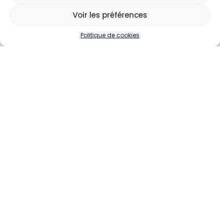
Voir les préférences
Politique de cookies
Devenir annonceur
Contact
Besoin d'aide
Actualités
Évènements
Offres d'emploi
Candidats