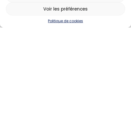
Voir les préférences
Politique de cookies
Devenir annonceur
Contact
Besoin d'aide
Actualités
Évènements
Offres d'emploi
Candidats