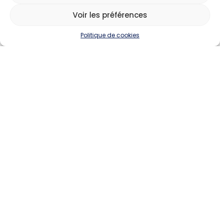
Voir les préférences
Politique de cookies
Devenir annonceur
Contact
Besoin d'aide
Actualités
Évènements
Offres d'emploi
Candidats