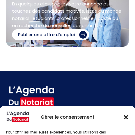
En quelques clics, publiez votre annonce et
touchez des candidats motivés, issus du monde
notarial : étudiants, professionnels en poste ou
en recherche de nouvelles opportunités.
Publier une offre d'emploi
Gérer le consentement
Devenir annonceur
Contact
Pour offrir les meilleures expériences, nous utilisons des