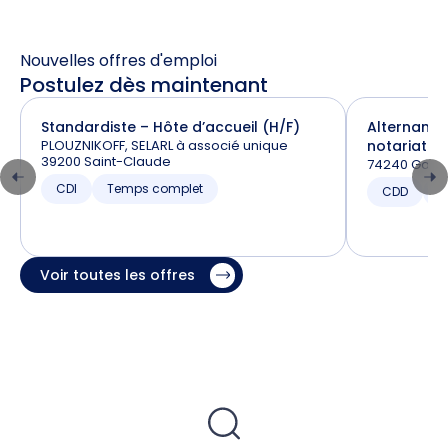
Nouvelles offres d'emploi
Postulez dès maintenant
Standardiste – Hôte d’accueil (H/F)
Alternance
PLOUZNIKOFF, SELARL à associé unique
notariat (H
39200 Saint-Claude
74240 Gaill
CDI
Temps complet
CDD
T
Voir toutes les offres