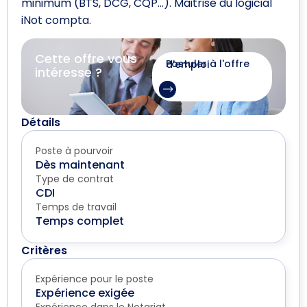
minimum (BTS, DCG, CQP…). Maitrise du logicial
iNot compta.
Cette offre vous
Postuler à l'offre d'emploi
intéresse ?
Détails
Poste à pourvoir
Dès maintenant
Type de contrat
CDI
Temps de travail
Temps complet
Critères
Expérience pour le poste
Expérience exigée