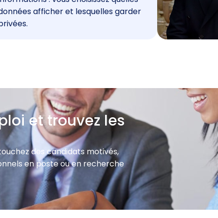
données afficher et lesquelles garder
privées.
loi et trouvez les
 touchez des candidats motivés,
sionnels en poste ou en recherche