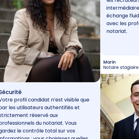
les recruteur
intermédiaire
échange fluid
avec les prof
notariat.
Marin
Notaire stagiaire
Sécurité
Votre profil candidat n’est visible que
par les utilisateurs authentifiés et
strictement réservé aux
professionnels du notariat. Vous
gardez le contrôle total sur vos
informations : vous choisissez quelles