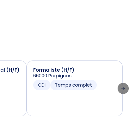
ial (H/F)
Formaliste (H/F)
Sta
66000 Perpignan
(H/
7424
CDI
Temps complet
CD