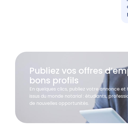
Publiez vos offres d’emp
bons profils
En quelques clics, publiez votre annonce et
issus du monde notarial : étudiants, profes
de nouvelles opportunités.