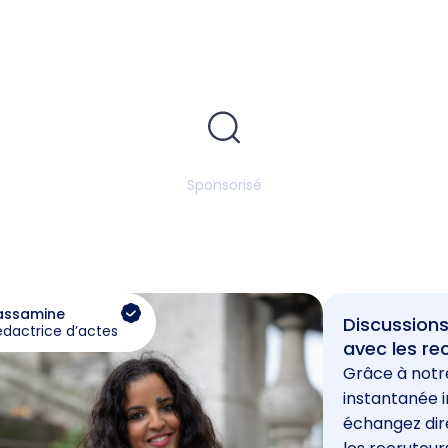
Sponsorisé
assamine
Discussions
édactrice d’actes
avec les re
Grâce à notr
instantanée i
échangez di