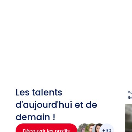
Les talents
Y
R
d'aujourd'hui et de
demain !
+30
Découvrir les profils