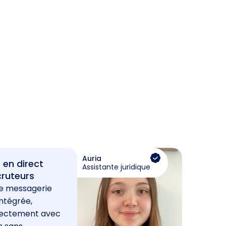
Auria
 en direct
Assistante juridique
cruteurs
e messagerie
ntégrée,
rectement avec