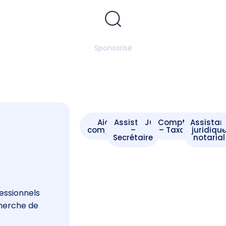
Sponsorisé
Aide -
Assistant
Juriste
Comptable
Assistan
comptable
–
– Taxateur
juridiqu
Secrétaire
notarial
s
essionnels
cherche de