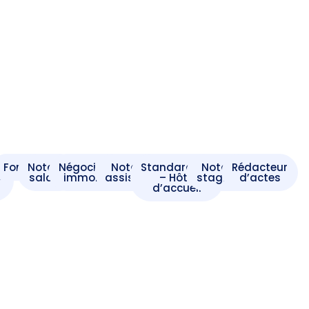
t
Formaliste
Notaire
Négociateur
Notaire
Standardiste
Notaire
Rédacteur
e
salarié
immobilier
assistant
– Hôte
stagiaire
d’actes
d’accueil