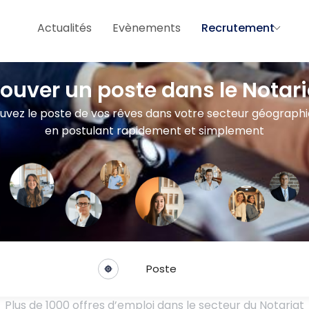
Actualités
Evènements
Recrutement
rouver un poste dans le Notari
uvez le poste de vos rêves dans votre secteur géograph
en postulant rapidement et simplement
Poste
Plus de 1000 offres d’emploi dans le secteur du Notariat