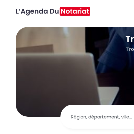
T
Tro