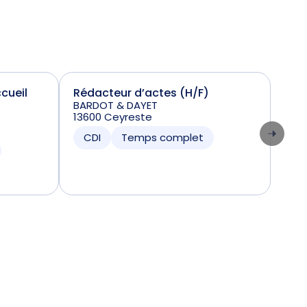
cueil
Rédacteur d’actes (H/F)
Not
BARDOT & DAYET
RIVI
13600 Ceyreste
0624
CDI
Temps complet
CD