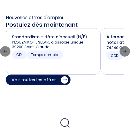
Nouvelles offres d'emploi
Postulez dès maintenant
Standardiste – Hôte d’accueil (H/F)
Alternance
PLOUZNIKOFF, SELARL à associé unique
notariat (H
39200 Saint-Claude
74240 Gaill
CDI
Temps complet
CDD
T
Voir toutes les offres