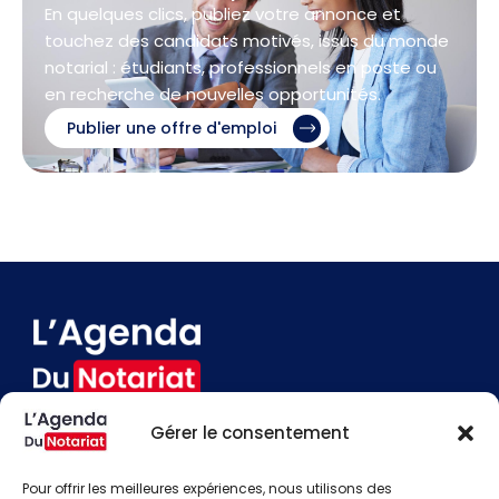
En quelques clics, publiez votre annonce et
touchez des candidats motivés, issus du monde
notarial : étudiants, professionnels en poste ou
en recherche de nouvelles opportunités.
Publier une offre d'emploi
Gérer le consentement
Devenir annonceur
Contact
Pour offrir les meilleures expériences, nous utilisons des