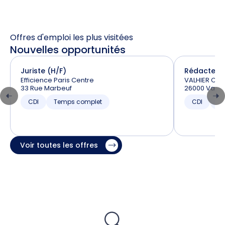
Offres d'emploi les plus visitées
Nouvelles opportunités
Juriste (H/F)
Rédacteur 
Efficience Paris Centre
VALHIER Céd
33 Rue Marbeuf
26000 Vale
CDI
Temps complet
CDI
T
Voir toutes les offres