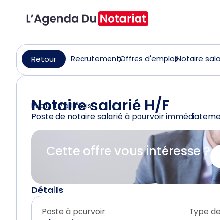
Recrutement
Offres d'emploi
Notaire sala
Retour
Notaire salarié H/F
Publié il y a 1 mois
Poste de notaire salarié à pourvoir immédiatem
Cette offre vous intéresse ?
Détails
Poste à pourvoir
Type de