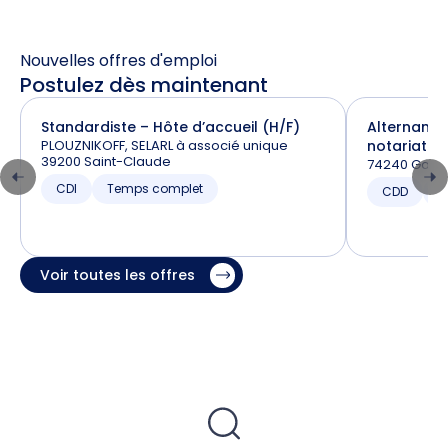
Nouvelles offres d'emploi
Postulez dès maintenant
Standardiste – Hôte d’accueil (H/F)
Alternance
PLOUZNIKOFF, SELARL à associé unique
notariat (H
39200 Saint-Claude
74240 Gaill
CDI
Temps complet
CDD
T
Voir toutes les offres