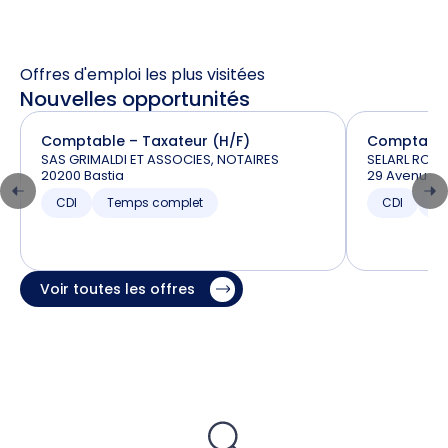
Offres d'emploi les plus visitées
Nouvelles opportunités
Comptable – Taxateur (H/F)
Comptable 
SAS GRIMALDI ET ASSOCIES, NOTAIRES
SELARL ROU
20200 Bastia
29 Avenue D
CDI
Temps complet
CDI
T
Voir toutes les offres