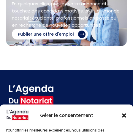
En quelques clics, publiez votre annonce et
touchez des candidats motivés, issus du monde
notarial : étudiants, professionnels en poste ou
en recherche de nouvelles opportunités.
Publier une offre d'emploi
Gérer le consentement
Devenir annonceur
Contact
Pour offrir les meilleures expériences, nous utilisons des