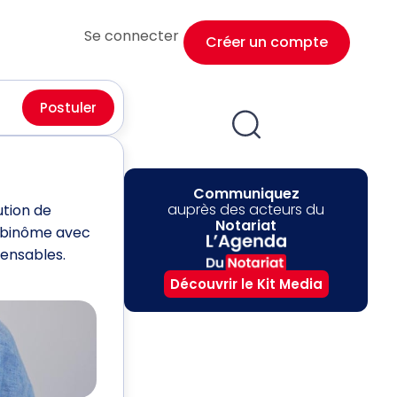
Se connecter
Créer un compte
Postuler
Communiquez
auprès des acteurs du
tion de
Notariat
en binôme avec
pensables.
Découvrir le Kit Media