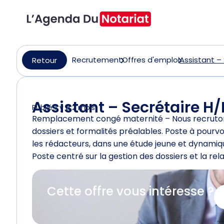
Recrutement
Offres d'emploi
Assistant –
Retour
Assistant – Secrétaire H/
Publié il y a 2 mois
Remplacement congé maternité – Nous recrutons
dossiers et formalités préalables. Poste à pourvo
les rédacteurs, dans une étude jeune et dynamiqu
Poste centré sur la gestion des dossiers et la rela
Cette offre vous intéresse ?