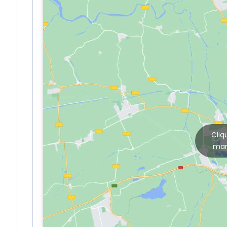
Cliq
mar