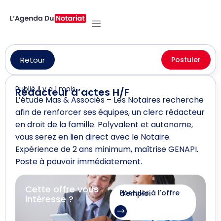
Retour
Postuler
Publié il y a 1 mois
Rédacteur d’actes H/F
L’étude Mas & Associés – Les Notaires recherche
afin de renforcer ses équipes, un clerc rédacteur
en droit de la famille. Polyvalent et autonome,
vous serez en lien direct avec le Notaire.
Expérience de 2 ans minimum, maîtrise GENAPI.
Poste à pouvoir immédiatement.
Cette offre vous
Postuler à l'offre d'emploi
intéresse ?