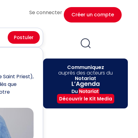
Se connecter
Créer un compte
Postuler
Communiquez
auprès des acteurs du
 Saint Priest),
Notariat
dès que
notre
Découvrir le Kit Media