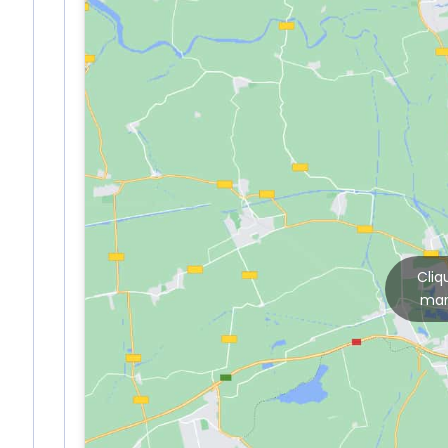
Cliq
mar