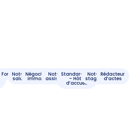
t
Formaliste
Notaire
Négociateur
Notaire
Standardiste
Notaire
Rédacteur
e
salarié
immobilier
assistant
– Hôte
stagiaire
d’actes
d’accueil