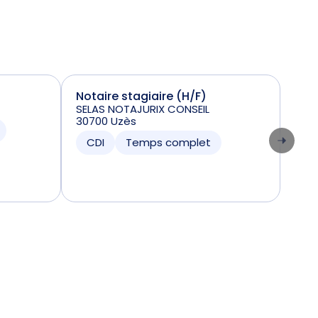
Notaire stagiaire (H/F)
Nota
SELAS NOTAJURIX CONSEIL
B&T
30700 Uzès
839
CDI
Temps complet
CD