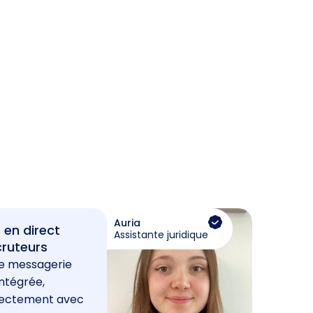
Auria
 en direct
Assistante juridique
cruteurs
e messagerie
ntégrée,
rectement avec