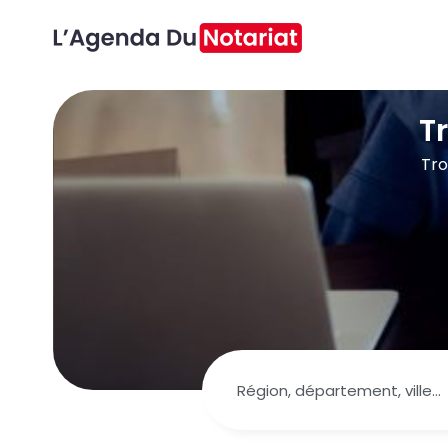
T
Tro