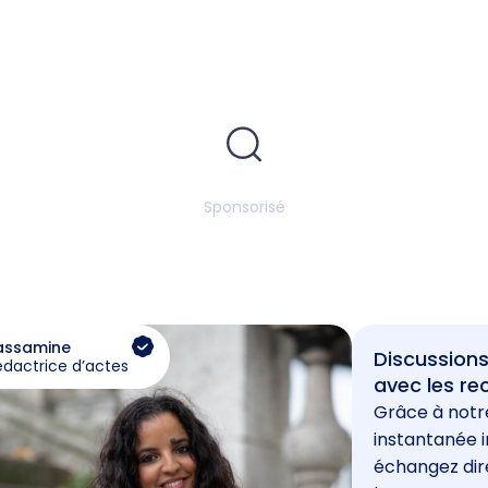
Sponsorisé
assamine
Discussions
édactrice d’actes
avec les re
Grâce à notr
instantanée i
échangez di