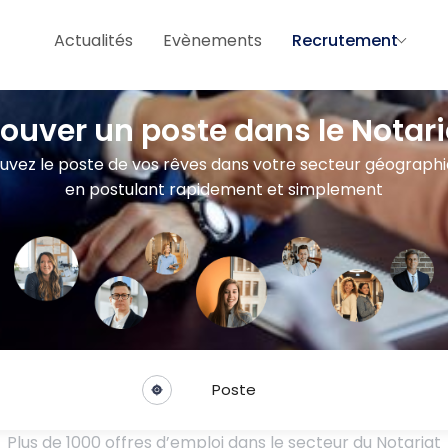
Actualités
Evènements
Recrutement
rouver un poste dans le Notari
uvez le poste de vos rêves dans votre secteur géograph
en postulant rapidement et simplement
Poste
Plus de 1000 offres d’emploi dans le secteur du Notariat