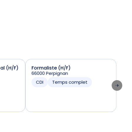
ial (H/F)
Formaliste (H/F)
Sta
66000 Perpignan
(H/
7424
CDI
Temps complet
CD