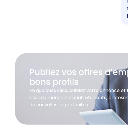
Publiez vos offres d’emp
bons profils
En quelques clics, publiez votre annonce et
issus du monde notarial : étudiants, profes
de nouvelles opportunités.