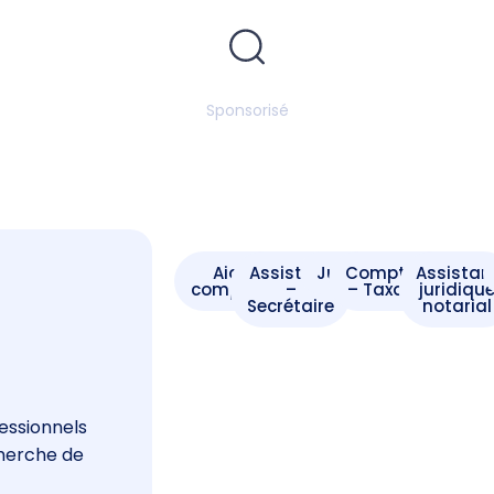
Sponsorisé
Aide -
Assistant
Juriste
Comptable
Assistan
comptable
–
– Taxateur
juridiqu
Secrétaire
notarial
s
essionnels
cherche de