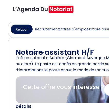
Recrutement
Offres d'emploi
Notaire ass
Retour
Notaire assistant H/F
Publié il y a 2 mois
L’office notarial d’Aubière (Clermont Auvergne M
ou clerc). Le poste est accès en grande partie su
d’informations le poste et sur le mode de foncti
Cette offre vous intéresse ?
Détails