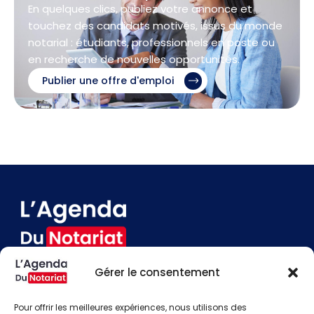
En quelques clics, publiez votre annonce et
touchez des candidats motivés, issus du monde
notarial : étudiants, professionnels en poste ou
en recherche de nouvelles opportunités.
Publier une offre d'emploi
Gérer le consentement
Devenir annonceur
Contact
Pour offrir les meilleures expériences, nous utilisons des