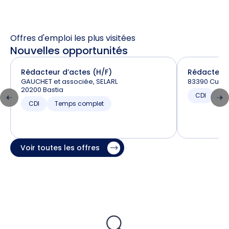
Offres d'emploi les plus visitées
Nouvelles opportunités
Rédacteur d’actes (H/F)
Rédacteur 
GAUCHET et associée, SELARL
83390 Cuer
20200 Bastia
CDI
T
CDI
Temps complet
Voir toutes les offres