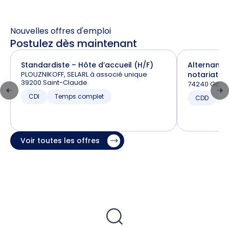
Nouvelles offres d'emploi
Postulez dès maintenant
Standardiste – Hôte d’accueil (H/F)
Alternance
PLOUZNIKOFF, SELARL à associé unique
notariat (H
39200 Saint-Claude
74240 Gaill
CDI
Temps complet
CDD
T
Voir toutes les offres