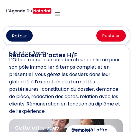
Retour
Postuler
Publié il y a 3 mois
Rédacteur d’actes H/F
L’Office recrute un collaborateur confirmé pour
son pôle immobilier à temps complet et en
présentiel. Vous gérez les dossiers dans leur
globalité à l’exception des formalités
postérieures : constitution du dossier, demande
de pièce, rédaction des actes, relation avec les
clients. Rémunération en fonction du diplôme et
de l’expérience.
Cette offre vous
Postuler à l'offre d'emploi