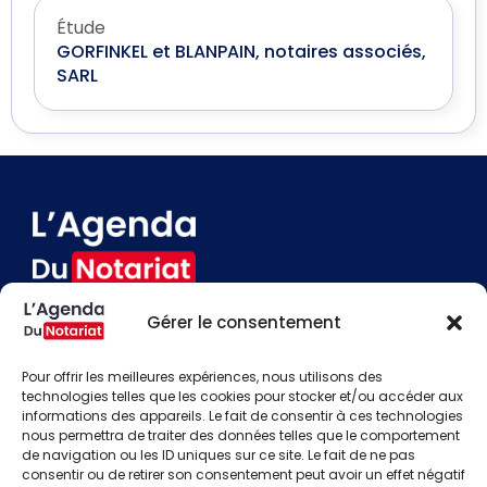
Étude
GORFINKEL et BLANPAIN, notaires associés,
SARL
Gérer le consentement
Devenir annonceur
Contact
Pour offrir les meilleures expériences, nous utilisons des
Besoin d'aide
technologies telles que les cookies pour stocker et/ou accéder aux
informations des appareils. Le fait de consentir à ces technologies
Actualités
nous permettra de traiter des données telles que le comportement
Évènements
de navigation ou les ID uniques sur ce site. Le fait de ne pas
Offres d'emploi
consentir ou de retirer son consentement peut avoir un effet négatif
Candidats