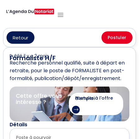
Retour
Postuler
Publié il y a 2 mois
Formaliste H/F
Recherche personnel qualifié, suite à départ en
retraite, pour le poste de FORMALISTE en post-
formalité, publication/dépôt/enregistrement.
Cette offre vous
Postuler à l'offre d'emploi
intéresse ?
Détails
Poste à pourvoir