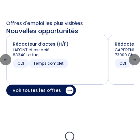
Offres d'emploi les plus visitées
Nouvelles opportunités
Rédacteur d’actes (H/F)
Rédacteur 
LAFONT et associé
CAPERENNE, 
83340 Le Luc
73000 Cham
CDI
Temps complet
CDI
T
Voir toutes les offres