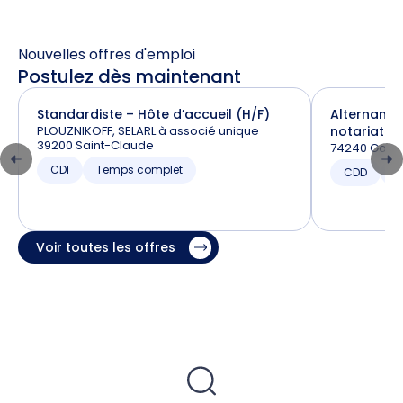
Nouvelles offres d'emploi
Postulez dès maintenant
Standardiste – Hôte d’accueil (H/F)
Alternance
PLOUZNIKOFF, SELARL à associé unique
notariat (H
39200 Saint-Claude
74240 Gaill
CDI
Temps complet
CDD
T
Voir toutes les offres