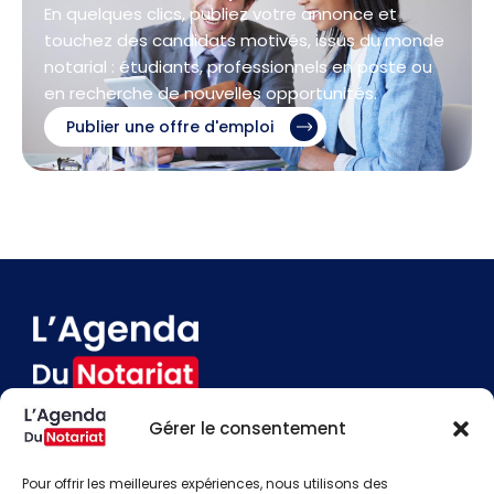
En quelques clics, publiez votre annonce et
touchez des candidats motivés, issus du monde
notarial : étudiants, professionnels en poste ou
en recherche de nouvelles opportunités.
Publier une offre d'emploi
Gérer le consentement
Devenir annonceur
Contact
Pour offrir les meilleures expériences, nous utilisons des