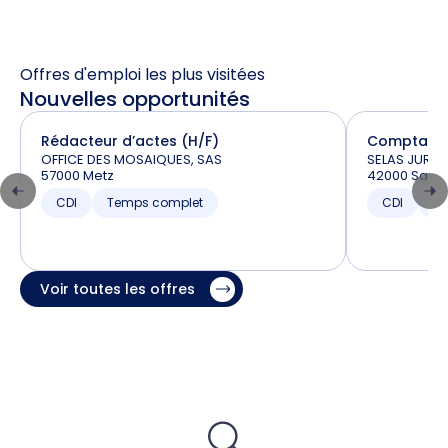
Offres d'emploi les plus visitées
Nouvelles opportunités
Rédacteur d’actes (H/F)
Comptable 
OFFICE DES MOSAIQUES, SAS
SELAS JURIT
57000 Metz
42000 Saint
CDI
Temps complet
CDI
T
Voir toutes les offres