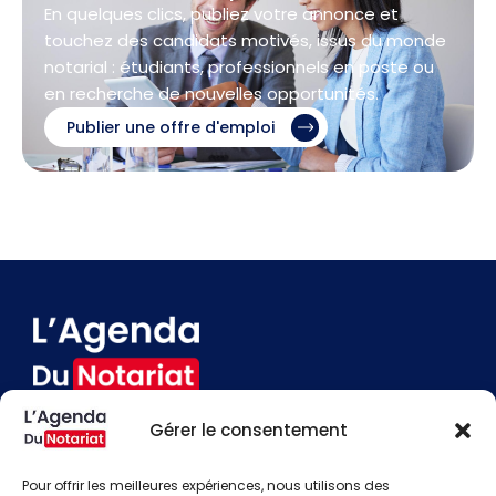
En quelques clics, publiez votre annonce et
touchez des candidats motivés, issus du monde
notarial : étudiants, professionnels en poste ou
en recherche de nouvelles opportunités.
Publier une offre d'emploi
Gérer le consentement
Devenir annonceur
Contact
Pour offrir les meilleures expériences, nous utilisons des