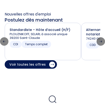
Nouvelles offres d'emploi
Postulez dès maintenant
Standardiste – Hôte d’accueil (H/F)
Alternance
PLOUZNIKOFF, SELARL à associé unique
notariat (H
39200 Saint-Claude
74240 Gaill
CDI
Temps complet
CDD
T
Voir toutes les offres