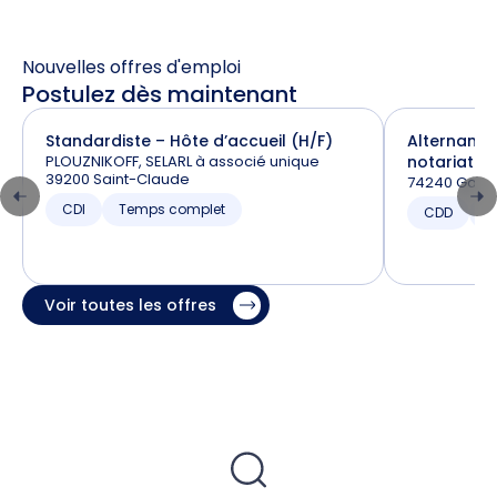
Nouvelles offres d'emploi
Postulez dès maintenant
Standardiste – Hôte d’accueil (H/F)
Alternance
PLOUZNIKOFF, SELARL à associé unique
notariat (H
39200 Saint-Claude
74240 Gaill
CDI
Temps complet
CDD
T
Voir toutes les offres