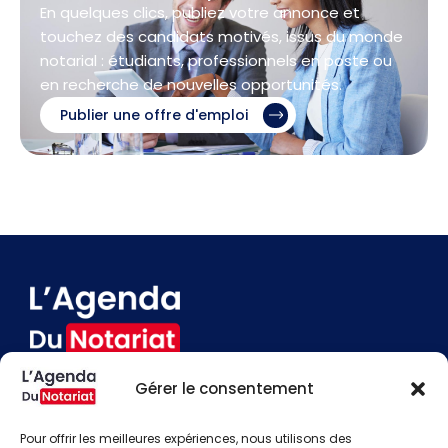
En quelques clics, publiez votre annonce et
touchez des candidats motivés, issus du monde
notarial : étudiants, professionnels en poste ou
en recherche de nouvelles opportunités.
Publier une offre d'emploi
Gérer le consentement
Devenir annonceur
Contact
Pour offrir les meilleures expériences, nous utilisons des